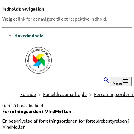
Indholdsnavigation
Vælg et link for at navigere til det respektive indhold.
gå til
Hovedindhold
Menu
Forside
Forældresamarbejde
Forretningsorden i
start på hovedindhold
Forretningsorden i VindMøllen
senest opdateret 12. august 2025
En beskrivelse af forretningsordenen for forældrebestyrelsen i
VindMøllen