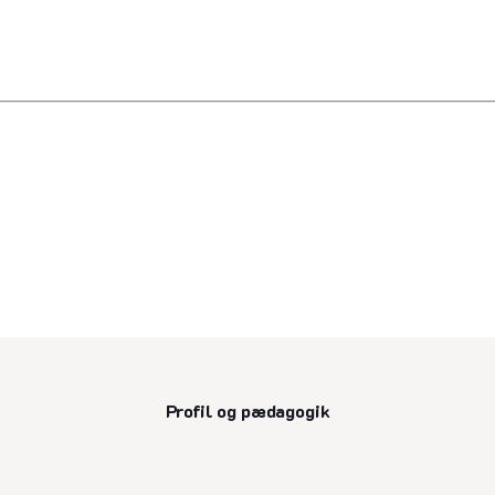
Profil og pædagogik
senest opdateret 13. august 2025