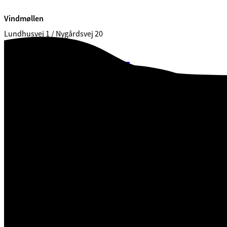
Vindmøllen
Lundhusvej 1 / Nygårdsvej 20
7100 Vejle
CVR. 29 18 99 00
Tilgæng