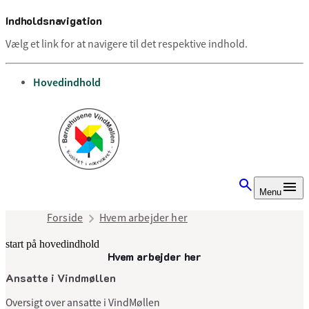
Indholdsnavigation
Vælg et link for at navigere til det respektive indhold.
gå til
Hovedindhold
Menu
Forside
Hvem arbejder her
start på hovedindhold
Hvem arbejder her
senest opdateret 13. august 2025
Ansatte i Vindmøllen
Oversigt over ansatte i VindMøllen