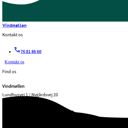
Vindmøllen
Kontakt os
76 81 86 60
Kontakt os
Find os
Vindmøllen
Lundhusvej 1 / Nygårdsvej 20
7100 Vejle
CVR. 29 18 99 00