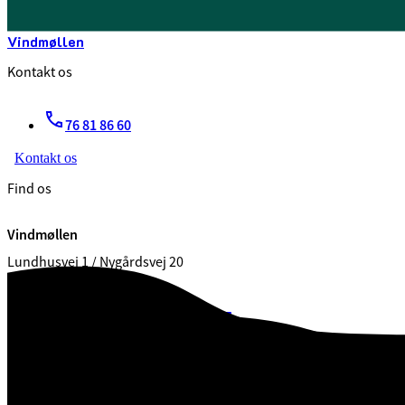
Vindmøllen
Kontakt os
76 81 86 60
Kontakt os
Find os
Vindmøllen
Lundhusvej 1 / Nygårdsvej 20
7100 Vejle
CVR. 29 18 99 00