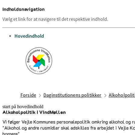
Indholdsnavigation
Vælg et link for at navigere til det respektive indhold.
gå til
Hovedindhold
Forside
Daginstitutionens politikker
Alkoholpolit
start på hovedindhold
Alkoholpolitik i VindMøllen
senest opdateret 12. august 2025
Vi følger Vejle Kommunes personalepolitik omkring alkohol og r
"Alkohol og andre rusmidler skal adskilles fra arbejdet i Vejle Ko
borgere"